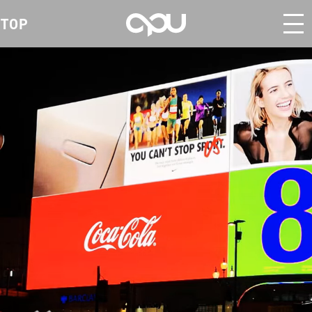
摘まんで口に運んだ指先にまで香りが移るような、
そんな小さな恋心を、花束を受け取る
まだ口にしていないにもかかわらず、
異変のサインを忍ばせた広告です。
どら焼きの皮をめくる無作法を、
時間として捉えた広告です。
外断熱住宅の広告です。
第2弾では、
TOP
真正面から訴えかけたホルモン焼き店の広告です。
深夜まで使い勝手の良い商店街であることを、
前を向いて歩き出す女性の姿に、
という言葉で表現した広告です。
砕けた会話調のコピーに対し、
新たな季節のはじまりと、
サブコピーに合わせ、
「ばあちゃん、うん。分かった。」というひと言に、
「シャリッ」という音を先に立ち上げることで、
「どんな食べ方でも味は変わりませんよ」と
店に集う人々の笑顔と熱気を描きました。
繊細で豊かな味わいを想起させながら、
一瞬の視線に重ねた花屋の広告です。
言葉を話せない動物だからこそ、
家中の温度差が少なく、
チャルメラの音を使ってコミカルに表現しました。
仕事へ向かう前向きな気持ちを重ねた広告です。
立ちのぼる煙を“浴びたい”と言い切ることで、
「行く。」と「じゃなかった方の人生。」という
ビジュアルでは若者が真剣な眼差しで
あえて平仮名にすることで、
ビールの次は日本酒へと、
どこにいても快適に過ごせる住まいだからこそ、
別れの中で想いを交わす瞬間を込めることで、
甘さ、みずみずしさ、香りまでを想像させる。
「火照りに来い！」という言葉とともに、
あえてその手元は見せない。
飼い主にしか気づけない
花の美しさだけでなく、
やんわり戒める。
長く腰を据える流れを描くことで、
響きにも文字にも丸みを持たせ、
焼ける音や香りまで想像させ、
夜の終わりまで楽しめる
言葉を重ねることで、
身支度の一瞬から、
作業に向き合う。
みかんの置き場所に困る。そのユーモアで、
おいしさだけでなく、場ごと楽しみたくなる
小さな変化を見逃さないでほしい。
見えない部分を想像させることで、
音から味覚を喚起することで、
人の心までときめかせる
故人と遺族を深くつなぐ
京都らしいウィットで、
店の強い吸引力を印象づけました。
1週間の終わりに立ち寄りたくなる
商店街の魅力を伝えています。
クリーニングが背中を押す
人生を選び直す意志と、
そのギャップによって、
口いっぱいに広がる
ホルモン屋ならではの魅力を表現しています。
りんごのおいしさを直感的に伝えました。
老舗の品格と味への自信を伝えました。
商品の格と魅力を印象づけています。
そんな想いを、愛らしく表現しました。
外断熱の快適性を表現しました。
葬儀社の姿勢を表現しました。
店の魅力を表現しました。
中小企業の仕事が持つ誇りと可能性を表現しました。
その背中を押す法律事務所の役割を表現しました。
存在であることを表現しました。
やさしい口福感を伝えています。
商店街の魅力を表現しました。